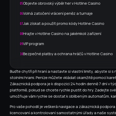
Objevte obrovský výběr her v Hotline Casino
05
Volná zatočení vrácení peněz a turnaje
06
Jak získat a použít promo kódy Hotline Casino
07
Hrajte v Hotline Casino na jakémkoli zařízení
08
VIP program
09
Bezpečné platby a ochrana hráčů v Hotline Casino
10
Zodpovědné hraní v Hotline Casino
11
Buďte chytří při hraní a nastavte si vlastní limity, abyste s
Tipy na výhru v Hotline Casino
12
stolními hrami. Peníze můžete vkládat okamžitě pomocí kare
Zákaznická podpora je k dispozici 24 hodin denně 7 dní v týd
Často kladené otázky
13
platformě, pokud se chcete rychle pustit do hry. Zadejte s
umožňuje vám rychle se dostat k oblíbeným automatům, kar
Pro vaše pohodlí je veškerá navigace a zákaznická podpora v
licencovaní a kontrolovaní samostatnými úřady a naše systé