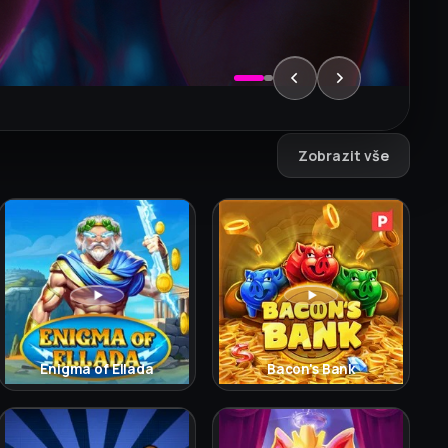
Zobrazit vše
Enigma of Ellada
Bacon's Bank