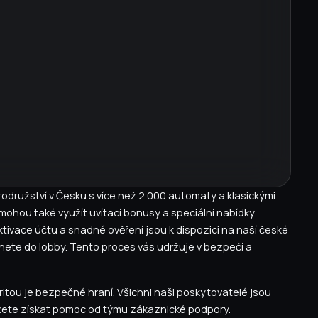
obrodružství v Česku s více než 2 000 automaty a klasickými
ohou také využít uvítací bonusy a speciální nabídky.
ktivace účtu a snadné ověření jsou k dispozici na naší české
nete do lobby. Tento proces vás udržuje v bezpečí a
ritou je bezpečné hraní. Všichni naši poskytovatelé jsou
můžete získat pomoc od týmu zákaznické podpory.