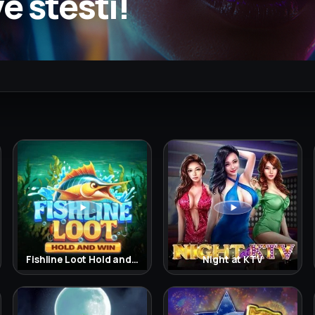
é štěstí!
Fishline Loot Hold and Win
Night at KTV