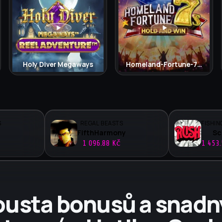
Holy Diver Megaways
Homeland-Fortune-7s-Hold
S
REGAL BEASTS
FISHIN
FifthHarmony
Sc
1 096.88 Kč
1 453
ousta bonusů a snadný