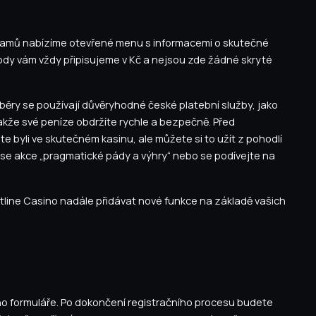
ogramů nabízíme otevřené menu s informacemi o skutečné
ody vám vždy připisujeme v Kč a nejsou zde žádné skryté
výběry se používají důvěryhodné české platební služby, jako
takže své peníze obdržíte rychle a bezpečně. Před
e byli ve skutečném kasinu, ale můžete si to užít z pohodlí
e se akce „pragmatické pády a výhry“ nebo se podívejte na
tline Casino nadále přidávat nové funkce na základě vašich
ho formuláře. Po dokončení registračního procesu budete