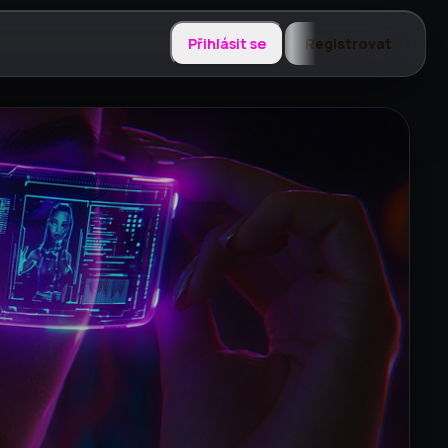
Přihlásit se
Registrovat