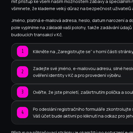
mít přístup ke všem našim možnostem zábavy a speciálním na
všimnete, že klademe velký důraz na bezpečnost uživatelů a
Jméno, platná e-mailová adresa, heslo, datum narození a d
pole vyplníme na základě vaší polohy, takže zadávání údajů 
budoucích transakcí v Kč.
Klikněte na „Zaregistrujte se“ v horní části strán
Zadejte své jméno, e-mailovou adresu, silné hesl
ověření identity v Kč a pro provedení výběru.
Ověřte, že jste plnoletí, zaškrtnutím políčka a so
Po odeslání registračního formuláře zkontrolujte
Váš účet bude aktivní po kliknutí na odkaz pro jeh
Přístup na přihlašovací stránku je okamžitý po potvrzení e