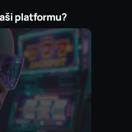
naši platformu?