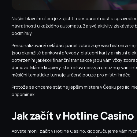
Naším hlavním cílem je zajistit transparentnost a spraved
návratnosti u každého automatu. Za své aktivity získáváte 
podmínky.
Personalizovaný ovládací panel zobrazuje vaši historii a nej
jsou okamžité bankovní převody, platební karty a místní elek
potvrzením jakékoli finanční transakce jsou vám vždy zobraz
domova. Máme krupiéry, kteří mluví česky a umožňují vám int
měsíční tematické turnaje určené pouze pro místní hráče.
Protože se chceme stát nejlepším místem v Česku pro lidi h
připomínek.
Jak začít v Hotline Casino
Abyste mohli začít v Hotline Casino, doporučujeme vám ryc