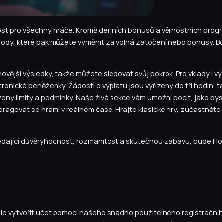
lnost pro všechny hráče. Kromě denních bonusů a věrnostních pr
body, které pak můžete vyměnit za volná zatočení nebo bonusy. B
novější výsledky, takže můžete sledovat svůj pokrok. Pro vklady i 
tronické peněženky. Žádosti o výplatu jsou vyřízeny do tří hodin, 
eny limity a podmínky. Naše živá sekce vám umožní pocit, jako byst
eragovat se hrami v reálném čase. Hrajte klasické hry, zúčastnět
ledající důvěryhodnost, rozmanitost a skutečnou zábavu, bude Ho
hle vytvořit účet pomocí našeho snadno použitelného registrační